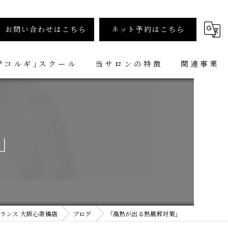
お問い合わせはこちら
ネット予約はこちら
︎コルギ｣スクール
当サロンの特徴
関連事業
小顔矯正コルギ専門店 小顔堂 大阪心斎橋店
コルギ
小顔矯正コルギ専門店 小顔堂 福岡天神店
ヘッドコルギ
」
メンズ
小顔矯正
スクール
ランス 大阪心斎橋店
ブログ
「高熱が出る熱風邪対策」