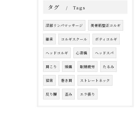
タグ
Tags
深部リンパマッサージ
美骨筋整正コルギ
継承
コルギスクール
ボティコルギ
ヘッドコルギ
心斎橋
ヘッドスパ
肩こり
頭痛
眼精疲労
たるみ
猫背
巻き肩
ストレートネック
反り腰
歪み
エラ張り