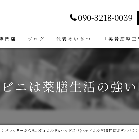
090-3218-0039
専門店
ブログ
代表あいさつ
「美骨筋整正®
ンビニは薬膳生活の強い
リンパマッサージならボディコルギ&ヘッドスパ(ヘッドコルギ)専門店ボディバラン