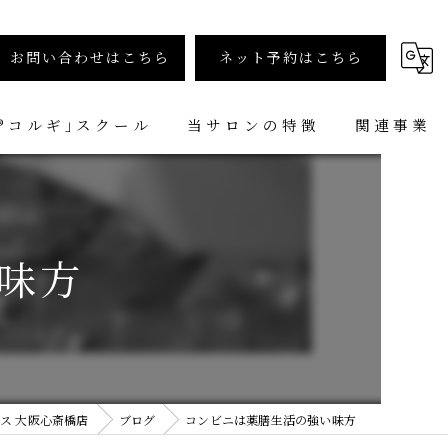
お問い合わせはこちら
ネット予約はこちら
︎コルギ｣スクール
当サロンの特徴
関連事業
小顔矯正コルギ専門店 小顔堂 大阪心斎橋店
コルギ
小顔矯正コルギ専門店 小顔堂 福岡天神店
ヘッドコルギ
味方
メンズ
小顔矯正
スクール
ス 大阪心斎橋店
ブログ
コンビニは薬膳生活の強い味方