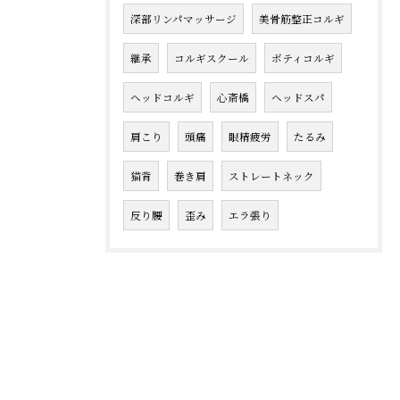
深部リンパマッサージ
美骨筋整正コルギ
継承
コルギスクール
ボティコルギ
ヘッドコルギ
心斎橋
ヘッドスパ
肩こり
頭痛
眼精疲労
たるみ
猫背
巻き肩
ストレートネック
反り腰
歪み
エラ張り