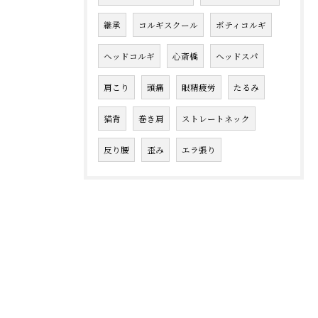
継承
コルギスクール
ボティコルギ
ヘッドコルギ
心斎橋
ヘッドスパ
肩こり
頭痛
眼精疲労
たるみ
猫背
巻き肩
ストレートネック
反り腰
歪み
エラ張り