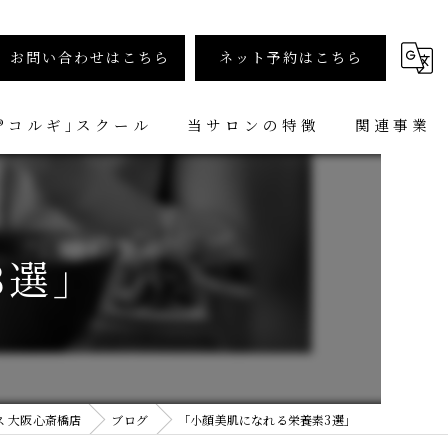
お問い合わせはこちら
ネット予約はこちら
︎コルギ｣スクール
当サロンの特徴
関連事業
小顔矯正コルギ専門店 小顔堂 大阪心斎橋店
コルギ
小顔矯正コルギ専門店 小顔堂 福岡天神店
ヘッドコルギ
3選」
メンズ
小顔矯正
スクール
 大阪心斎橋店
ブログ
「小顔美肌になれる栄養素3選」