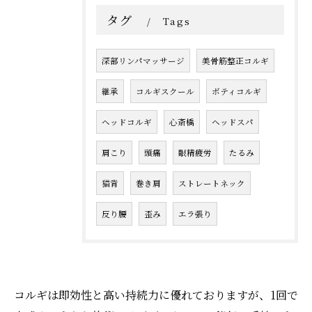
タグ
Tags
深部リンパマッサージ
美骨筋整正コルギ
継承
コルギスクール
ボティコルギ
ヘッドコルギ
心斎橋
ヘッドスパ
肩こり
頭痛
眼精疲労
たるみ
猫背
巻き肩
ストレートネック
反り腰
歪み
エラ張り
コルギは即効性と高い持続力に優れておりますが、1回で